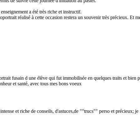
is de suivre cette journée d'initiation au pastel.
nseignement a été très riche et instructif.
oportrait réalisé à cette occasion restera un souvenir très précieux. Et m
rait fusain d une élève qui fut immobilisée en quelques traits et bien 
onheur et santé, avec tous mes bons voeux
intense et riche de conseils, d'astuces,de ""trucs"" perso et précieux; j