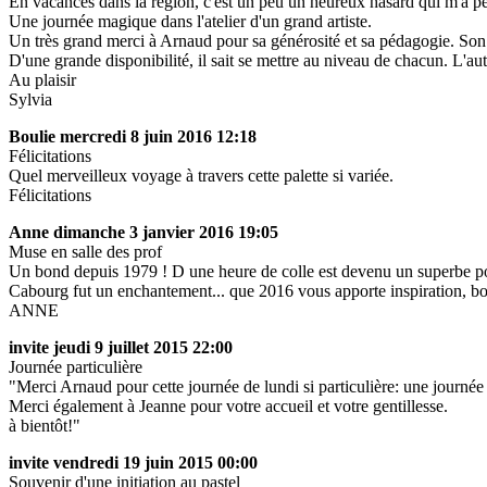
En vacances dans la région, c'est un peu un heureux hasard qui m'a perm
Une journée magique dans l'atelier d'un grand artiste.
Un très grand merci à Arnaud pour sa générosité et sa pédagogie. Son e
D'une grande disponibilité, il sait se mettre au niveau de chacun. L'aut
Au plaisir
Sylvia
Boulie
mercredi 8 juin 2016 12:18
Félicitations
Quel merveilleux voyage à travers cette palette si variée.
Félicitations
Anne
dimanche 3 janvier 2016 19:05
Muse en salle des prof
Un bond depuis 1979 ! D une heure de colle est devenu un superbe port
Cabourg fut un enchantement... que 2016 vous apporte inspiration, b
ANNE
invite
jeudi 9 juillet 2015 22:00
Journée particulière
"Merci Arnaud pour cette journée de lundi si particulière: une journée 
Merci également à Jeanne pour votre accueil et votre gentillesse.
à bientôt!"
invite
vendredi 19 juin 2015 00:00
Souvenir d'une initiation au pastel